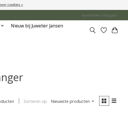
over cookies »
Aanmelden / Inloggen
Nieuw bij Juwelier Jansen
anger
Sorteren op
Nieuwste producten
oducten