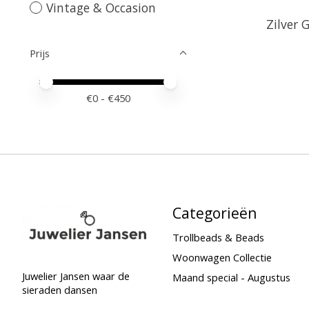
Vintage & Occasion
Zilver 
Prijs
Minimale prijswaarde
Price maximum value
€
0
- €
450
Categorieën
Trollbeads & Beads
Woonwagen Collectie
Juwelier Jansen waar de
Maand special - Augustus
sieraden dansen