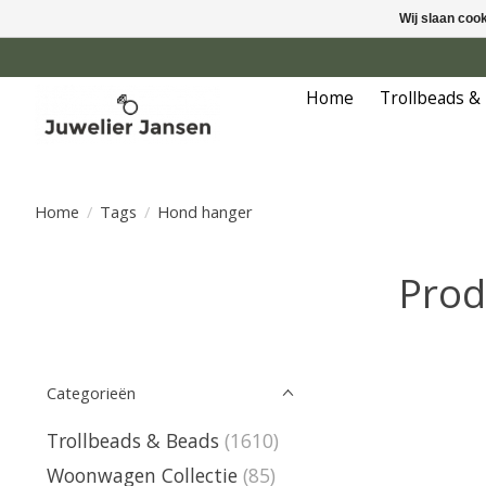
Wij slaan coo
Home
Trollbeads &
Home
/
Tags
/
Hond hanger
Prod
Categorieën
Trollbeads & Beads
(1610)
Woonwagen Collectie
(85)