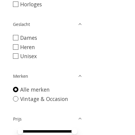
Horloges
Geslacht
Dames
Heren
Unisex
Merken
Alle merken
Vintage & Occasion
Prijs
Minimale prijswaarde
Price maximum value