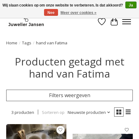
Wij slaan cookies op om onze website te verbeteren. Is dat akkoord?
Ja
Nee
Meer over cookies »
Verlanglijst
Winkelwa
Home
/
Tags
/
hand van Fatima
Producten getagd met
hand van Fatima
Filters weergeven
3 producten
Sorteren op
Nieuwste producten