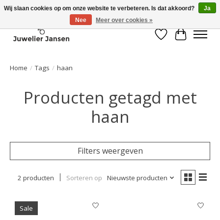
Wij slaan cookies op om onze website te verbeteren. Is dat akkoord?
Ja
Nee
Meer over cookies »
Verlanglijst
Winkelwa
Home
/
Tags
/
haan
Producten getagd met
haan
Filters weergeven
2 producten
Sorteren op
Nieuwste producten
Sale