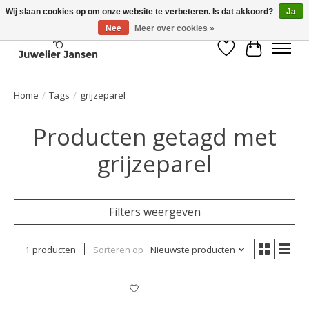
Wij slaan cookies op om onze website te verbeteren. Is dat akkoord?
Ja
Nee
Meer over cookies »
Verlanglijst
Winkelwa
Home
/
Tags
/
grijzeparel
Producten getagd met
grijzeparel
Filters weergeven
1 producten
Sorteren op
Nieuwste producten