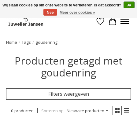
Wij slaan cookies op om onze website te verbeteren. Is dat akkoord?
Ja
Nee
Meer over cookies »
Verlanglijst
Winkelwa
Home
/
Tags
/
goudenring
Producten getagd met
goudenring
Filters weergeven
0 producten
Sorteren op
Nieuwste producten