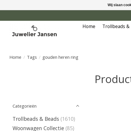
Wij slaan coo
Home
Trollbeads &
Home
/
Tags
/
gouden heren ring
Produc
Categorieën
Trollbeads & Beads
(1610)
Woonwagen Collectie
(85)