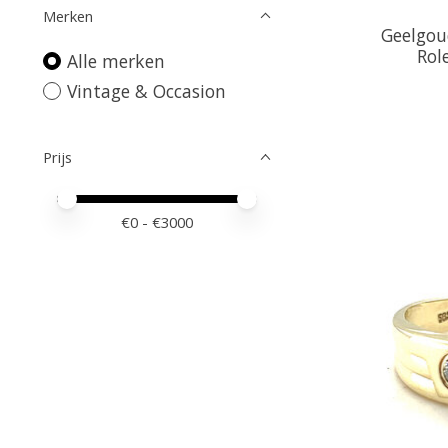
Merken
Geelgou
Rol
Alle merken
Vintage & Occasion
Prijs
Minimale prijswaarde
Price maximum value
€
0
- €
3000