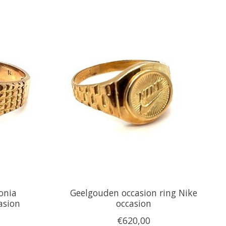
onia
Geelgouden occasion ring Nike
asion
occasion
€620,00