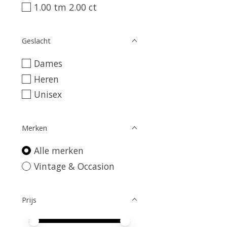
1.00 tm 2.00 ct
Geslacht
Dames
Heren
Unisex
Merken
Alle merken
Vintage & Occasion
Prijs
Minimale prijswaarde
Price maximum value