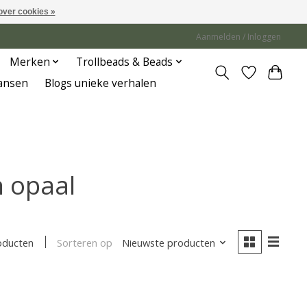
over cookies »
Aanmelden / Inloggen
Merken
Trollbeads & Beads
Jansen
Blogs unieke verhalen
h opaal
Sorteren op
Nieuwste producten
oducten