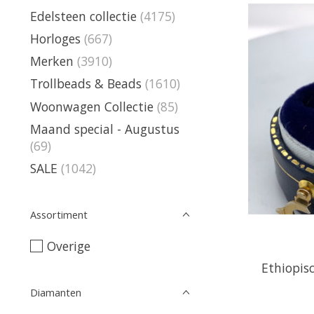
Edelsteen collectie
(4175)
Horloges
(667)
Merken
(3910)
Trollbeads & Beads
(1610)
Woonwagen Collectie
(85)
Maand special - Augustus
(69)
SALE
(1042)
Assortiment
Overige
Ethiopisc
Diamanten