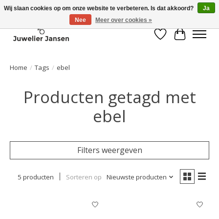
Wij slaan cookies op om onze website te verbeteren. Is dat akkoord?
Ja
Nee
Meer over cookies »
Verlanglijst
Winkelwa
Home
/
Tags
/
ebel
Producten getagd met
ebel
Filters weergeven
5 producten
Sorteren op
Nieuwste producten