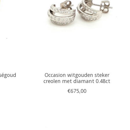
oségoud
Occasion witgouden steker
creolen met diamant 0.48ct
€675,00