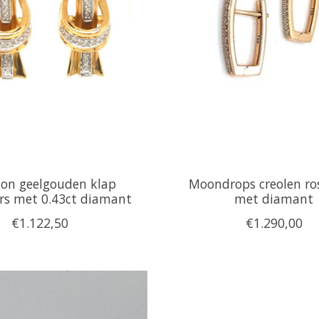
ion geelgouden klap
Moondrops creolen r
rs met 0.43ct diamant
met diamant
€1.122,50
€1.290,00