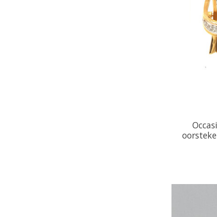
Occas
oorsteke