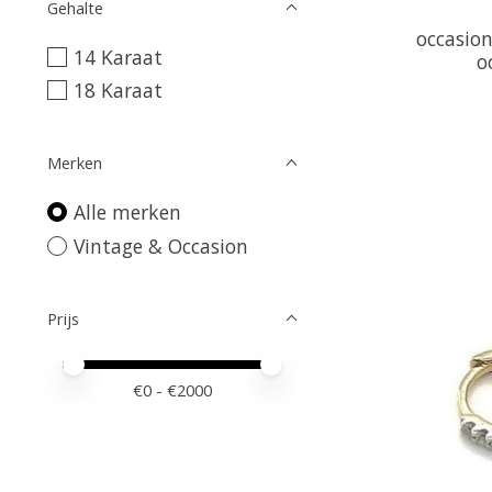
Gehalte
occasion
14 Karaat
o
18 Karaat
Merken
Alle merken
Vintage & Occasion
Prijs
Minimale prijswaarde
Price maximum value
€
0
- €
2000