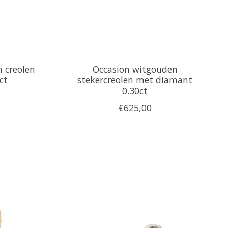
n creolen
Occasion witgouden
ct
stekercreolen met diamant
0.30ct
€625,00