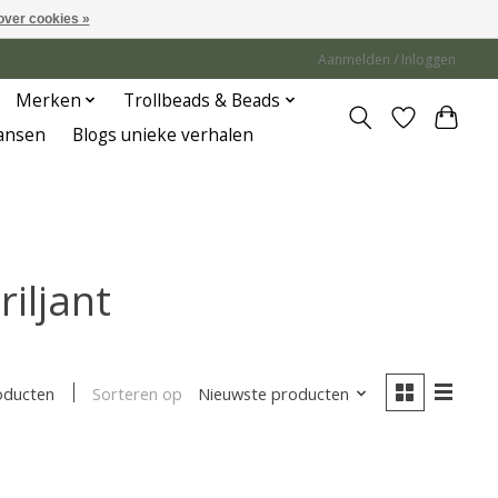
over cookies »
Aanmelden / Inloggen
Merken
Trollbeads & Beads
Jansen
Blogs unieke verhalen
iljant
Sorteren op
Nieuwste producten
oducten