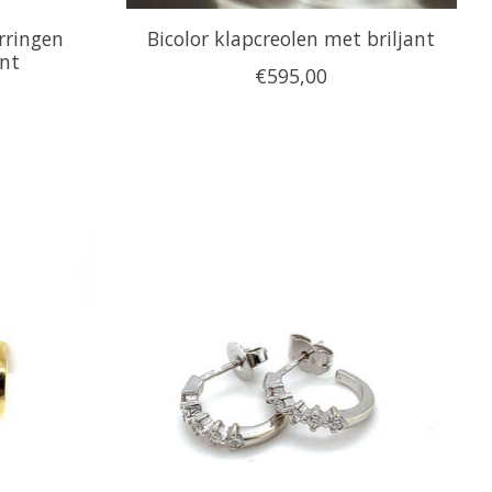
rringen
Bicolor klapcreolen met briljant
ant
€595,00