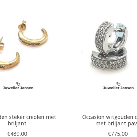
en steker creolen met
Occasion witgouden c
briljant
met briljant pa
€489,00
€775,00