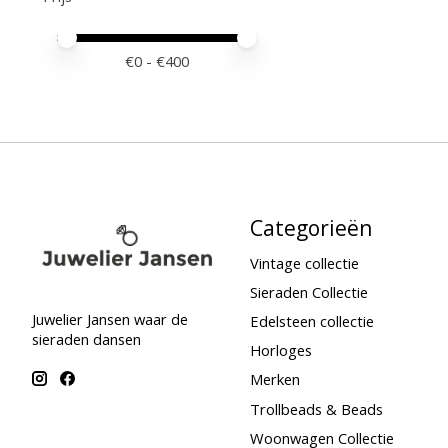
Minimale prijswaarde
Price maximum value
€
0
- €
400
Categorieën
Vintage collectie
Sieraden Collectie
Juwelier Jansen waar de
Edelsteen collectie
sieraden dansen
Horloges
Merken
Trollbeads & Beads
Woonwagen Collectie