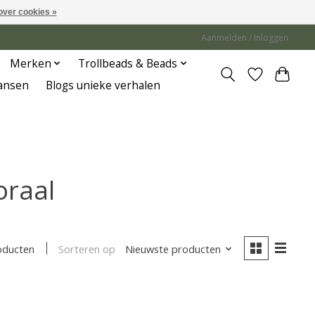
over cookies »
Aanmelden / Inloggen
Merken
Trollbeads & Beads
Jansen
Blogs unieke verhalen
oraal
Sorteren op
Nieuwste producten
oducten