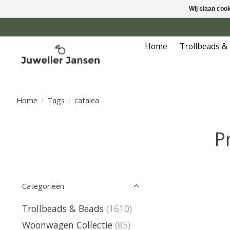
Wij slaan coo
Home
Trollbeads &
Home
/
Tags
/
catalea
P
Categorieën
Trollbeads & Beads
(1610)
Woonwagen Collectie
(85)