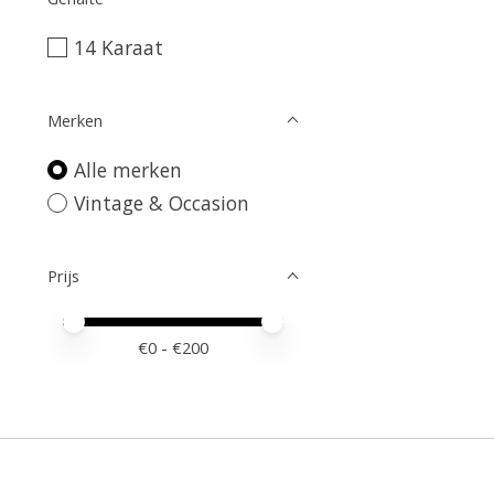
14 Karaat
Merken
Alle merken
Vintage & Occasion
Prijs
Minimale prijswaarde
Price maximum value
€
0
- €
200