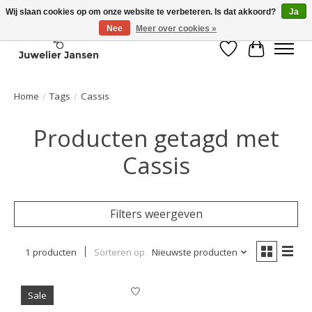
Wij slaan cookies op om onze website te verbeteren. Is dat akkoord?
Ja
Nee
Meer over cookies »
Verlanglijst
Winkelwa
Home
/
Tags
/
Cassis
Producten getagd met
Cassis
Filters weergeven
1 producten
Sorteren op
Nieuwste producten
Sale