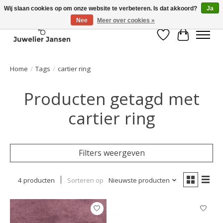
Wij slaan cookies op om onze website te verbeteren. Is dat akkoord?
Ja
Nee
Meer over cookies »
Verlanglijst
Winkelwa
Home
/
Tags
/
cartier ring
Producten getagd met
cartier ring
Filters weergeven
4 producten
Sorteren op
Nieuwste producten