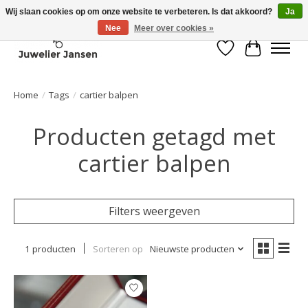
Wij slaan cookies op om onze website te verbeteren. Is dat akkoord?
Ja
Nee
Meer over cookies »
Verlanglijst
Winkelwa
Home
/
Tags
/
cartier balpen
Producten getagd met
cartier balpen
Filters weergeven
1 producten
Sorteren op
Nieuwste producten