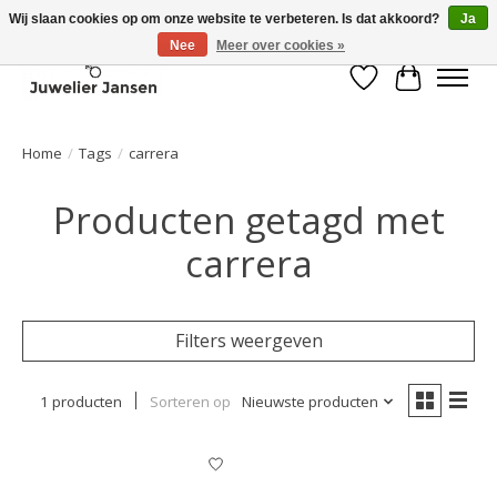
Wij slaan cookies op om onze website te verbeteren. Is dat akkoord?
Ja
Nee
Meer over cookies »
Verlanglijst
Winkelwa
Home
/
Tags
/
carrera
Producten getagd met
carrera
Filters weergeven
1 producten
Sorteren op
Nieuwste producten