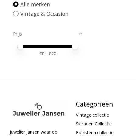
Alle merken
Vintage & Occasion
Prijs
Minimale prijswaarde
Price maximum value
€
0
- €
20
Categorieën
Vintage collectie
Sieraden Collectie
Juwelier Jansen waar de
Edelsteen collectie