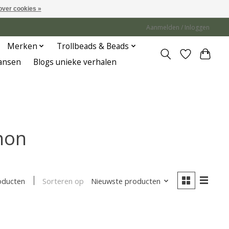
over cookies »
Aanmelden / Inloggen
Merken
Trollbeads & Beads
Jansen
Blogs unieke verhalen
hon
Sorteren op
Nieuwste producten
oducten