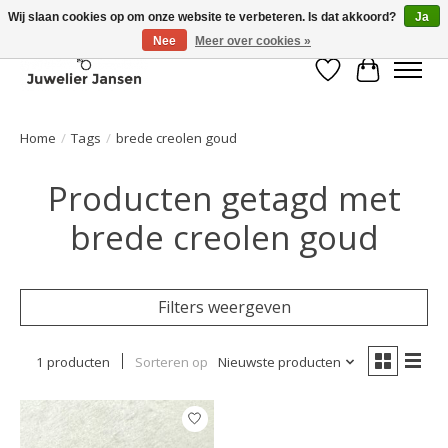
Wij slaan cookies op om onze website te verbeteren. Is dat akkoord?
Ja
Nee
Meer over cookies »
Verlanglijst
Winkelwa
Home
/
Tags
/
brede creolen goud
Producten getagd met
brede creolen goud
Filters weergeven
1 producten
Sorteren op
Nieuwste producten