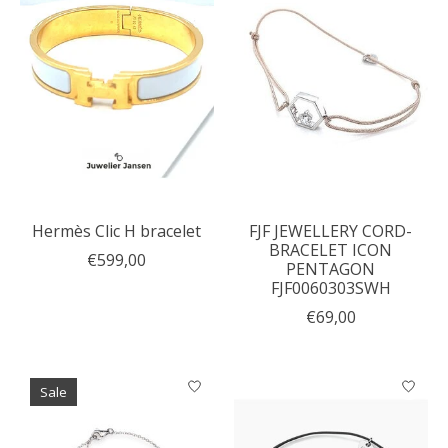
Hermès Clic H bracelet
FJF JEWELLERY CORD-
BRACELET ICON
€599,00
PENTAGON
FJF0060303SWH
€69,00
Sale