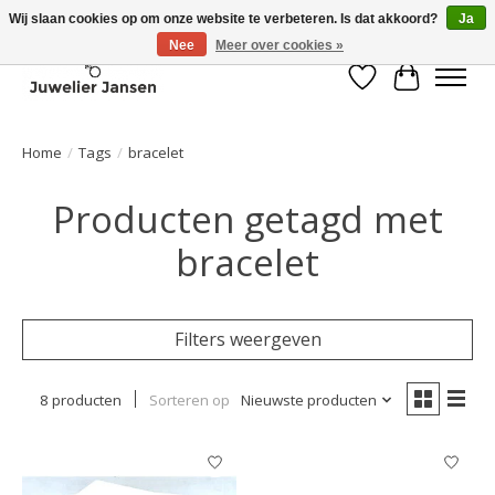
Wij slaan cookies op om onze website te verbeteren. Is dat akkoord?
Ja
Nee
Meer over cookies »
Verlanglijst
Winkelwa
Home
/
Tags
/
bracelet
Producten getagd met
bracelet
Filters weergeven
8 producten
Sorteren op
Nieuwste producten