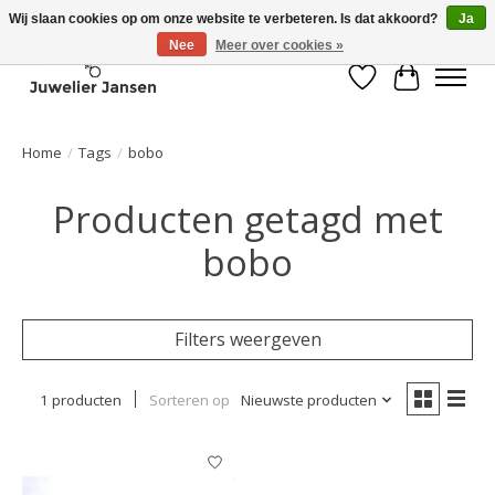
Wij slaan cookies op om onze website te verbeteren. Is dat akkoord?
Ja
Nee
Meer over cookies »
Verlanglijst
Winkelwa
Home
/
Tags
/
bobo
Producten getagd met
bobo
Filters weergeven
1 producten
Sorteren op
Nieuwste producten