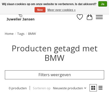
Wij slaan cookies op om onze website te verbeteren. Is dat akkoord?
Ja
Nee
Meer over cookies »
Verlanglijst
Winkelwa
Home
/
Tags
/
BMW
Producten getagd met
BMW
Filters weergeven
0 producten
Sorteren op
Nieuwste producten