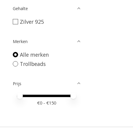
Gehalte
Zilver 925
Merken
Alle merken
Trollbeads
Prijs
Minimale prijswaarde
Price maximum value
€
0
- €
150