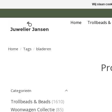
Wij slaan coo
Home
Trollbeads &
Home
/
Tags
/
bladeren
Pr
Categorieën
Trollbeads & Beads
(1610)
Woonwagen Collectie
(85)