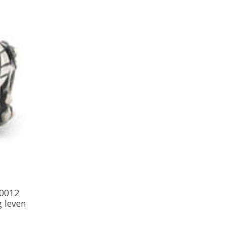
60012
g leven