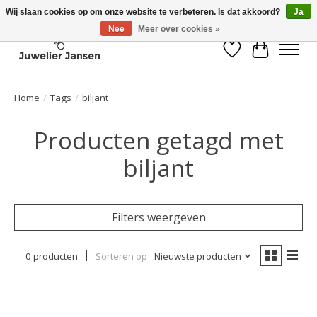
Wij slaan cookies op om onze website te verbeteren. Is dat akkoord?
Ja
Nee
Meer over cookies »
Verlanglijst
Winkelwa
Home
/
Tags
/
biljant
Producten getagd met
biljant
Filters weergeven
0 producten
Sorteren op
Nieuwste producten