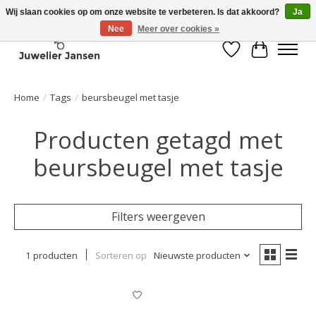
Wij slaan cookies op om onze website te verbeteren. Is dat akkoord?
Ja
Nee
Meer over cookies »
Verlanglijst
Winkelwa
Home
/
Tags
/
beursbeugel met tasje
Producten getagd met
beursbeugel met tasje
Filters weergeven
1 producten
Sorteren op
Nieuwste producten