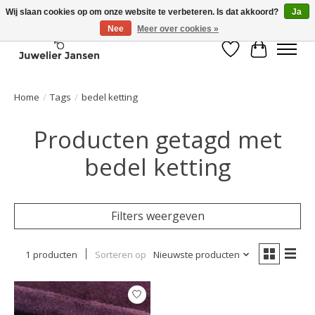
Wij slaan cookies op om onze website te verbeteren. Is dat akkoord?
Ja
Nee
Meer over cookies »
Verlanglijst
Winkelwa
Home
/
Tags
/
bedel ketting
Producten getagd met
bedel ketting
Filters weergeven
1 producten
Sorteren op
Nieuwste producten