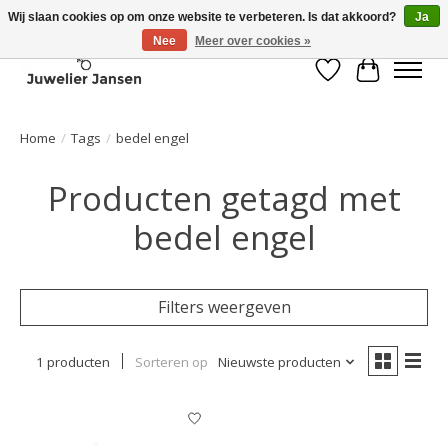
Wij slaan cookies op om onze website te verbeteren. Is dat akkoord?
Ja
Nee
Meer over cookies »
Verlanglijst
Winkelwa
Home
/
Tags
/
bedel engel
Producten getagd met
bedel engel
Filters weergeven
1 producten
Sorteren op
Nieuwste producten