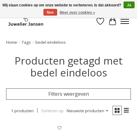
Wij slaan cookies op om onze website te verbeteren. Is dat akkoord?
Ja
Nee
Meer over cookies »
Verlanglijst
Winkelwa
Home
/
Tags
/
bedel eindeloos
Producten getagd met
bedel eindeloos
Filters weergeven
1 producten
Sorteren op
Nieuwste producten