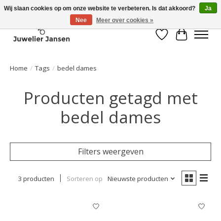
Wij slaan cookies op om onze website te verbeteren. Is dat akkoord?
Ja
Nee
Meer over cookies »
Verlanglijst
Winkelwa
Home
/
Tags
/
bedel dames
Producten getagd met
bedel dames
Filters weergeven
3 producten
Sorteren op
Nieuwste producten