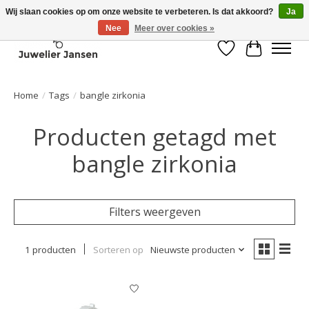
Wij slaan cookies op om onze website te verbeteren. Is dat akkoord?
Ja
Nee
Meer over cookies »
Verlanglijst
Winkelwa
Home
/
Tags
/
bangle zirkonia
Producten getagd met
bangle zirkonia
Filters weergeven
1 producten
Sorteren op
Nieuwste producten