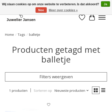
Wij slaan cookies op om onze website te verbeteren. Is dat akkoord?
Ja
Nee
Meer over cookies »
Verlanglijst
Winkelwa
Home
/
Tags
/
balletje
Producten getagd met
balletje
Filters weergeven
1 producten
Sorteren op
Nieuwste producten