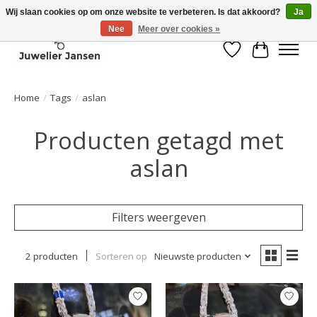
Wij slaan cookies op om onze website te verbeteren. Is dat akkoord?
Ja
Nee
Meer over cookies »
Verlanglijst
Winkelwa
Home
/
Tags
/
aslan
Producten getagd met
aslan
Filters weergeven
2 producten
Sorteren op
Nieuwste producten