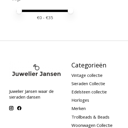
Minimale prijswaarde
Price maximum value
€
0
- €
35
Categorieën
Vintage collectie
Sieraden Collectie
Juwelier Jansen waar de
Edelsteen collectie
sieraden dansen
Horloges
Merken
Trollbeads & Beads
Woonwagen Collectie