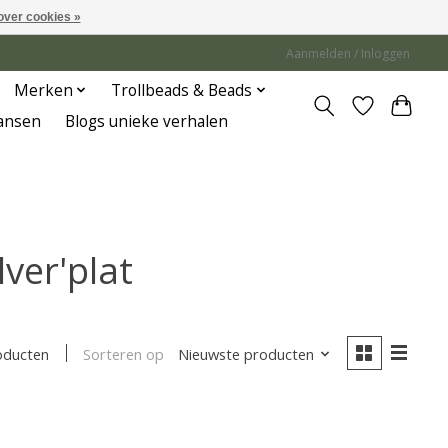
over cookies »
Aanmelden / Inloggen
Merken
Trollbeads & Beads
Jansen
Blogs unieke verhalen
ver'plat
Sorteren op
Nieuwste producten
oducten