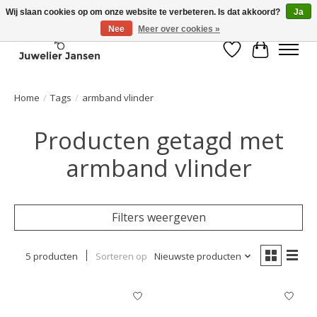
Wij slaan cookies op om onze website te verbeteren. Is dat akkoord?
Ja
Nee
Meer over cookies »
Verlanglijst
Winkelwa
Home
/
Tags
/
armband vlinder
Producten getagd met
armband vlinder
Filters weergeven
5 producten
Sorteren op
Nieuwste producten