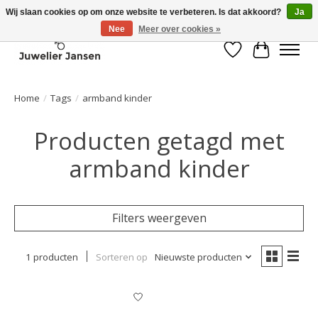
Wij slaan cookies op om onze website te verbeteren. Is dat akkoord?
Ja
Nee
Meer over cookies »
Verlanglijst
Winkelwa
Home
/
Tags
/
armband kinder
Producten getagd met
armband kinder
Filters weergeven
1 producten
Sorteren op
Nieuwste producten