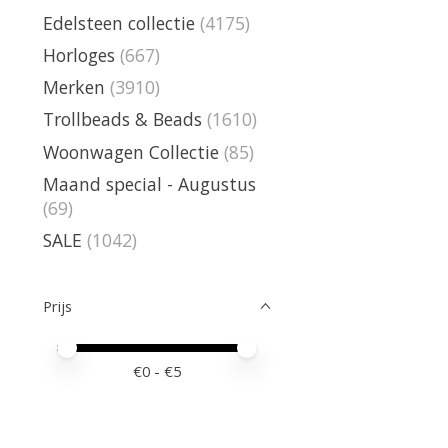
Edelsteen collectie
(4175)
Horloges
(667)
Merken
(3910)
Trollbeads & Beads
(1610)
Woonwagen Collectie
(85)
Maand special - Augustus
(69)
SALE
(1042)
Prijs
Minimale prijswaarde
Price maximum value
€
0
- €
5