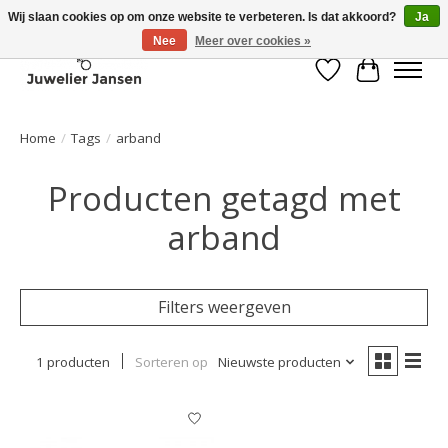
Wij slaan cookies op om onze website te verbeteren. Is dat akkoord?
Ja
Nee
Meer over cookies »
Verlanglijst
Winkelwa
Home
/
Tags
/
arband
Producten getagd met
arband
Filters weergeven
1 producten
Sorteren op
Nieuwste producten