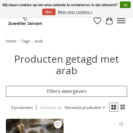
Wij slaan cookies op om onze website te verbeteren. Is dat akkoord?
Ja
Nee
Meer over cookies »
Verlanglijst
Winkelwa
Home
/
Tags
/
arab
Producten getagd met
arab
Filters weergeven
3 producten
Sorteren op
Nieuwste producten