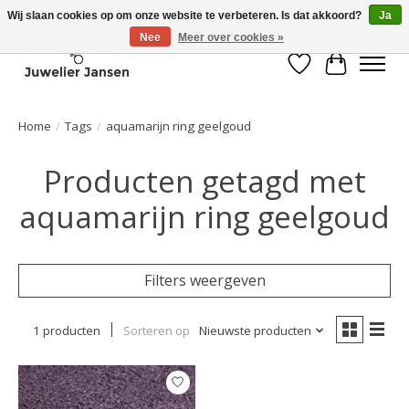
Wij slaan cookies op om onze website te verbeteren. Is dat akkoord?
Ja
Nee
Meer over cookies »
Verlanglijst
Winkelwa
Home
/
Tags
/
aquamarijn ring geelgoud
Producten getagd met
aquamarijn ring geelgoud
Filters weergeven
1 producten
Sorteren op
Nieuwste producten