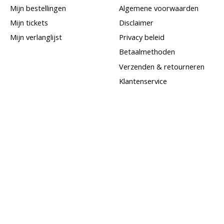
Mijn bestellingen
Algemene voorwaarden
Mijn tickets
Disclaimer
Mijn verlanglijst
Privacy beleid
Betaalmethoden
Verzenden & retourneren
Klantenservice
Sitemap
Goudinkoop
Goud per post verkopen
Sieraden bezichtigen bij
Juwelier Jansen