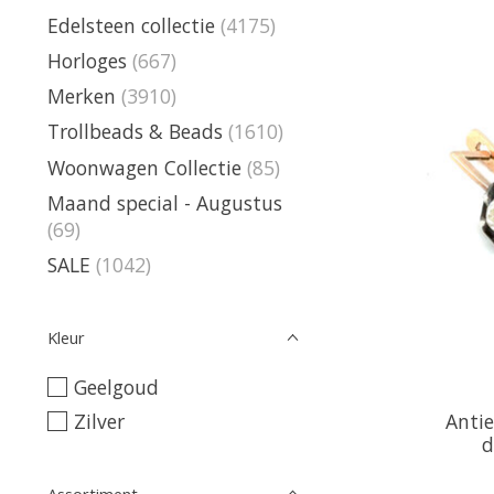
Edelsteen collectie
(4175)
Horloges
(667)
Merken
(3910)
Trollbeads & Beads
(1610)
Woonwagen Collectie
(85)
Maand special - Augustus
(69)
SALE
(1042)
Kleur
Geelgoud
Zilver
Anti
d
Assortiment