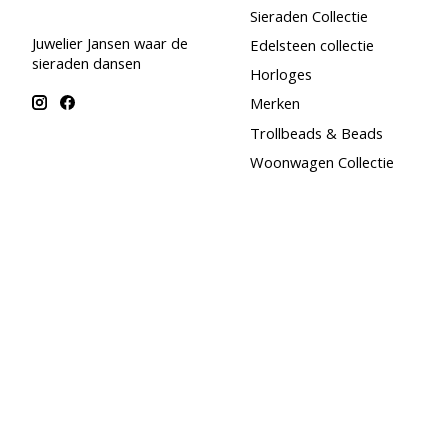
Sieraden Collectie
Juwelier Jansen waar de
Edelsteen collectie
sieraden dansen
Horloges
Merken
Trollbeads & Beads
Woonwagen Collectie
Maand special - Augustus
SALE
© Copyright 2026 Juwelier Jansen