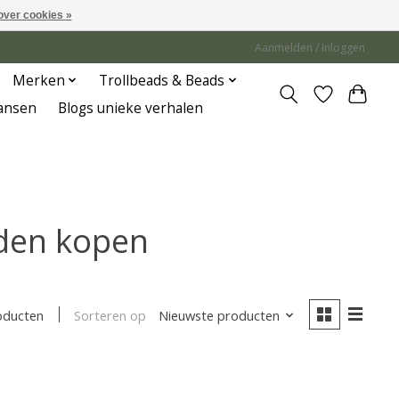
over cookies »
Aanmelden / Inloggen
Merken
Trollbeads & Beads
Jansen
Blogs unieke verhalen
aden kopen
Sorteren op
Nieuwste producten
oducten