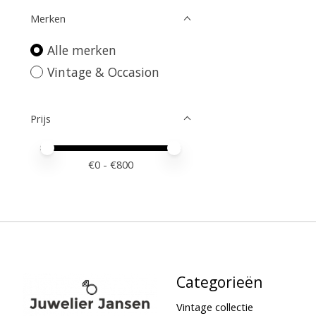
Merken
Alle merken
Vintage & Occasion
Prijs
Minimale prijswaarde
Price maximum value
€
0
- €
800
Categorieën
Vintage collectie