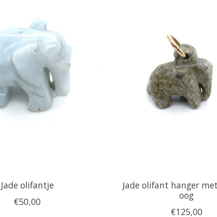
Jade olifantje
Jade olifant hanger me
oog
€50,00
€125,00