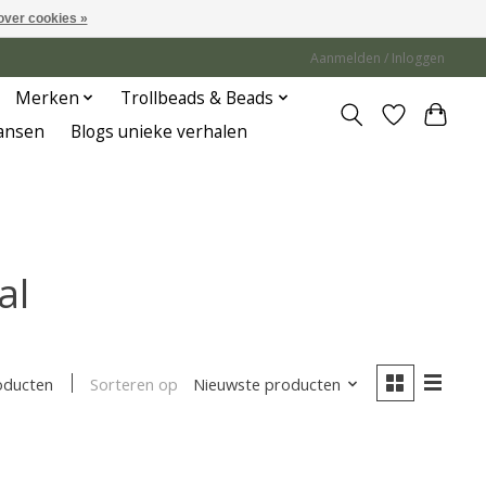
over cookies »
Aanmelden / Inloggen
Merken
Trollbeads & Beads
Jansen
Blogs unieke verhalen
al
Sorteren op
Nieuwste producten
oducten