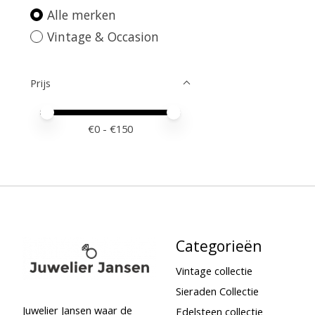
Alle merken
Vintage & Occasion
Prijs
Minimale prijswaarde
Price maximum value
€
0
- €
150
Categorieën
Vintage collectie
Sieraden Collectie
Juwelier Jansen waar de
Edelsteen collectie