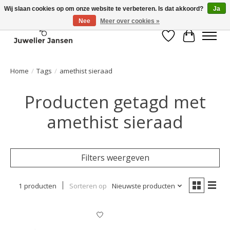
Wij slaan cookies op om onze website te verbeteren. Is dat akkoord?
Ja
Nee
Meer over cookies »
Verlanglijst
Winkelwa
Home
/
Tags
/
amethist sieraad
Producten getagd met
amethist sieraad
Filters weergeven
1 producten
Sorteren op
Nieuwste producten