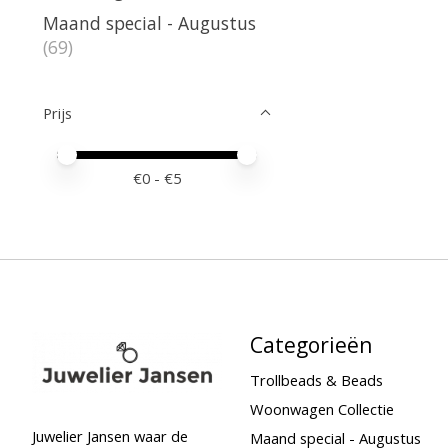
Maand special - Augustus
(69)
Prijs
Minimale prijswaarde
Price maximum value
€
0
- €
5
Categorieën
Trollbeads & Beads
Woonwagen Collectie
Juwelier Jansen waar de
Maand special - Augustus