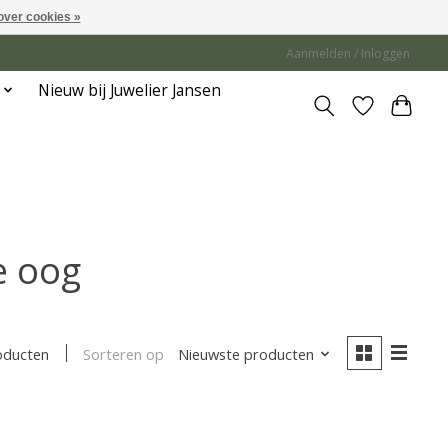
over cookies »
Aanmelden / Inloggen
Nieuw bij Juwelier Jansen
e oog
Sorteren op
Nieuwste producten
oducten