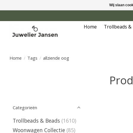
Wij slaan coo
Home
Trollbeads &
Home
/
Tags
/
allziende oog
Prod
Categorieën
Trollbeads & Beads
(1610)
Woonwagen Collectie
(85)