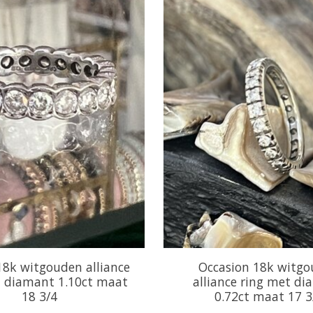
18k witgouden alliance
Occasion 18k witg
t diamant 1.10ct maat
alliance ring met d
18 3/4
0.72ct maat 17 3