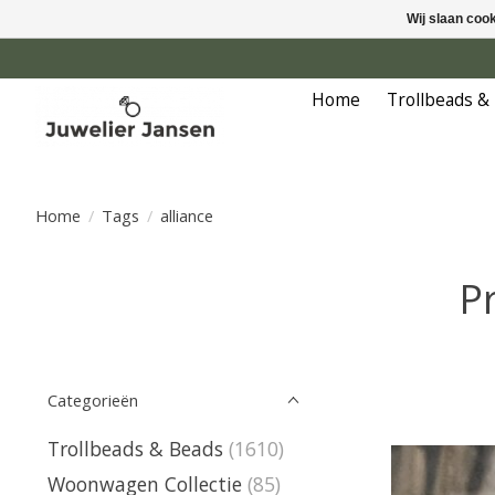
Wij slaan coo
Home
Trollbeads &
Home
/
Tags
/
alliance
P
Categorieën
Trollbeads & Beads
(1610)
Woonwagen Collectie
(85)