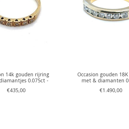
on 14k gouden rijring
Occasion gouden 18K 
diamantjes 0.075ct -
met & diamanten 0
€435,00
€1.490,00