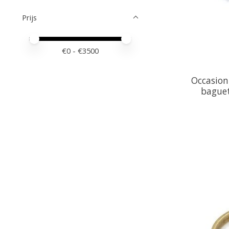
Prijs
Minimale prijswaarde
Price maximum value
€
0
- €
3500
Occasion
baguet