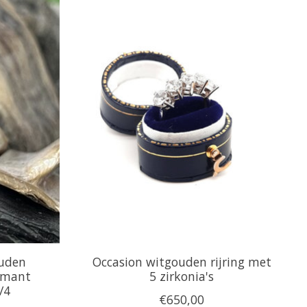
ouden
Occasion witgouden rijring met
iamant
5 zirkonia's
/4
€650,00