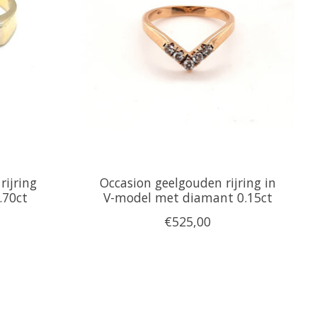
rijring
Occasion geelgouden rijring in
.70ct
V-model met diamant 0.15ct
€525,00