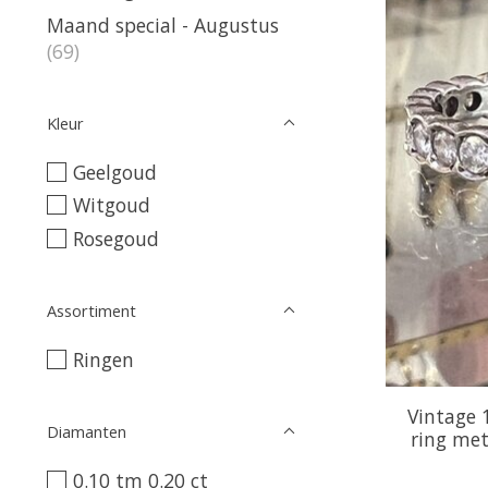
Maand special - Augustus
(69)
Kleur
Geelgoud
Witgoud
Rosegoud
Assortiment
Ringen
Vintage 
Diamanten
ring me
0.10 tm 0.20 ct