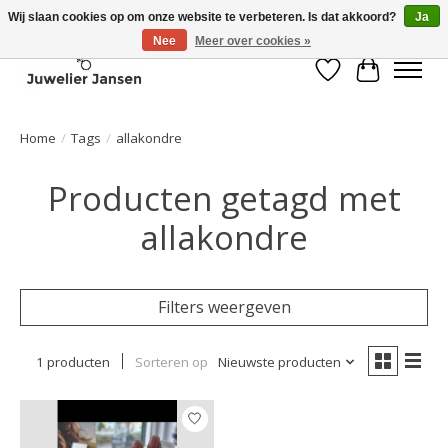
Wij slaan cookies op om onze website te verbeteren. Is dat akkoord?
Ja
Nee
Meer over cookies »
Verlanglijst
Winkelwa
Home
/
Tags
/
allakondre
Producten getagd met
allakondre
Filters weergeven
1 producten
Sorteren op
Nieuwste producten