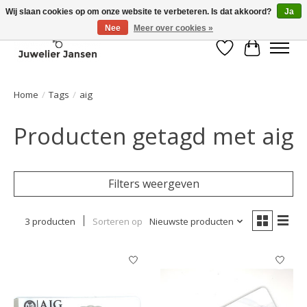
Wij slaan cookies op om onze website te verbeteren. Is dat akkoord?
Ja
Nee
Meer over cookies »
Verlanglijst
Winkelwa
Home
/
Tags
/
aig
Producten getagd met aig
Filters weergeven
3 producten
Sorteren op
Nieuwste producten