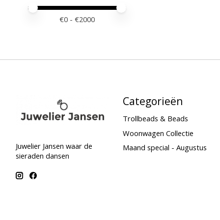
Minimale prijswaarde
Price maximum value
€
0
- €
2000
Categorieën
Trollbeads & Beads
Woonwagen Collectie
Juwelier Jansen waar de
Maand special - Augustus
sieraden dansen