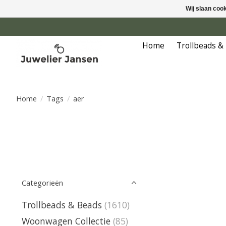
Wij slaan coo
Home
Trollbeads &
Home
/
Tags
/
aer
Categorieën
Trollbeads & Beads
(1610)
Woonwagen Collectie
(85)