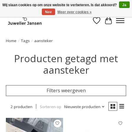
Wij slaan cookies op om onze website te verbeteren. Is dat akkoord?
Ja
Nee
Meer over cookies »
Verlanglijst
Winkelwa
Home
/
Tags
/
aansteker
Producten getagd met
aansteker
Filters weergeven
2 producten
Sorteren op
Nieuwste producten