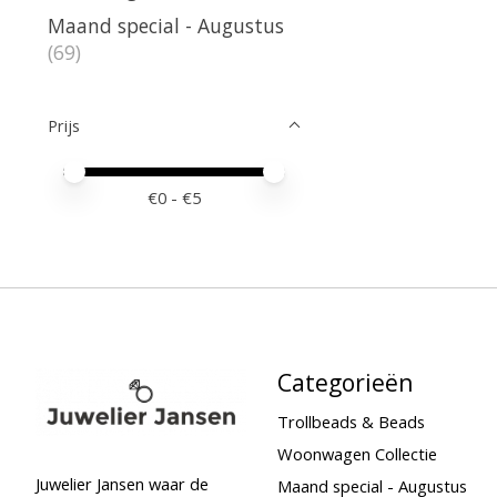
Maand special - Augustus
(69)
Prijs
Minimale prijswaarde
Price maximum value
€
0
- €
5
Categorieën
Trollbeads & Beads
Woonwagen Collectie
Juwelier Jansen waar de
Maand special - Augustus