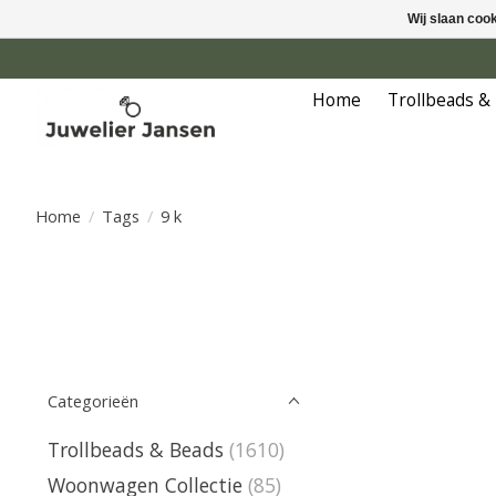
Wij slaan coo
Home
Trollbeads &
Home
/
Tags
/
9 k
Categorieën
Trollbeads & Beads
(1610)
Woonwagen Collectie
(85)