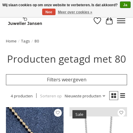
Wij slaan cookies op om onze website te verbeteren. Is dat akkoord?
Ja
Nee
Meer over cookies »
Verlanglijst
Winkelwa
Home
/
Tags
/
80
Producten getagd met 80
Filters weergeven
4 producten
Sorteren op
Nieuwste producten
Sale