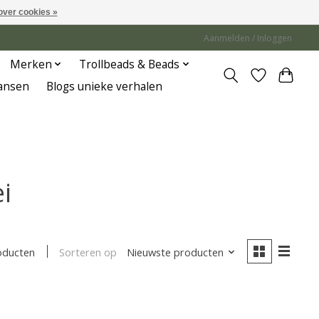
over cookies »
Aanmelden / Inloggen
Merken
Trollbeads & Beads
Jansen
Blogs unieke verhalen
i
Sorteren op
Nieuwste producten
oducten