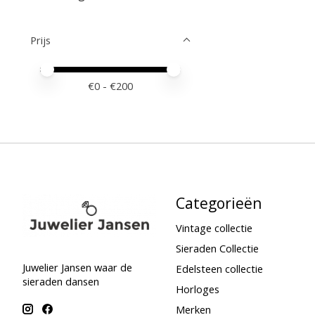
Prijs
Minimale prijswaarde
Price maximum value
€
0
- €
200
Categorieën
Vintage collectie
Sieraden Collectie
Juwelier Jansen waar de
Edelsteen collectie
sieraden dansen
Horloges
Merken